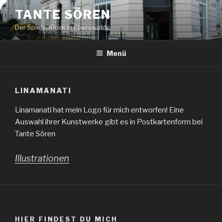
Zum
TANTE SÖREN
Inhalt
Der Spiele-Kiosk in Eberswalde
springen
Menü
LINAMANATI
Linamanati hat mein Logo für mich entworfen! Eine
Auswahl ihrer Kunstwerke gibt es in Postkartenform bei
Tante Sören
Illustrationen
HIER FINDEST DU MICH